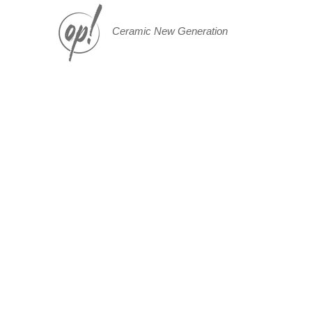
Ceramic New Generation
Butler
lavabo freestanding